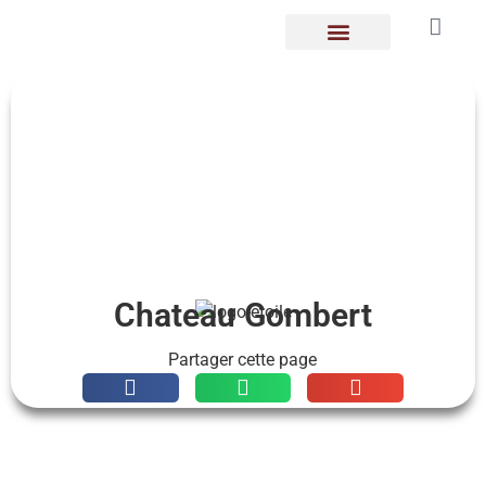
LES GOMBERTOIS
Chateau Gombert
Partager cette page