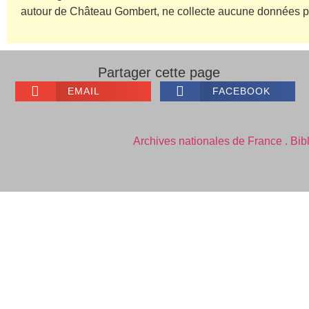
autour de Château Gombert, ne collecte aucune données p
Partager cette page
EMAIL
FACEBOOK
Archives nationales de France .
Bib