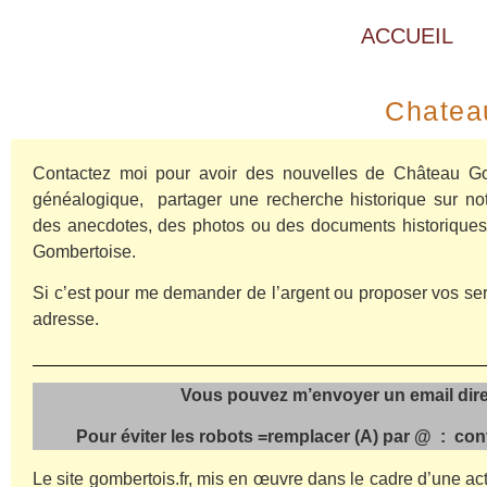
ACCUEIL
Chatea
Contactez moi pour avoir des nouvelles de Château Go
généalogique, p
artager une recherche historique sur not
des anecdotes, des photos ou des documents historiques
Gombertoise.
Si c’est pour me demander de l’argent ou proposer vos ser
adresse.
Vous pouvez m’envoyer un email dir
Pour éviter les robots =remplacer (A) par @ : con
Le site gombertois.fr, mis en œuvre dans le cadre d’une act