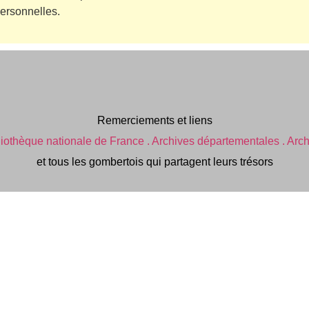
ersonnelles.
Remerciements et liens
liothèque nationale de France .
Archives départementales .
Arch
et tous les gombertois qui partagent leurs trésors