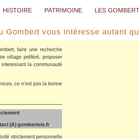
HISTOIRE
PATRIMOINE
LES GOMBERT
u Gombert vous intéresse autant qu
mbert, faire une recherche
re village préféré, p
roposer
 interessant la communauté
vices, ce n’est pas la bonne
ectement
tact (A) gombertois.fr
ivité strictement personnelle