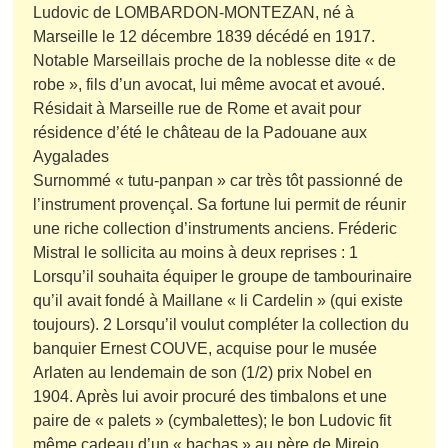
Ludovic de LOMBARDON-MONTEZAN, né à
Marseille le 12 décembre 1839 décédé en 1917.
Notable Marseillais proche de la noblesse dite « de
robe », fils d’un avocat, lui même avocat et avoué.
Résidait à Marseille rue de Rome et avait pour
résidence d’été le château de la Padouane aux
Aygalades
Surnommé « tutu-panpan » car très tôt passionné de
l’instrument provençal. Sa fortune lui permit de réunir
une riche collection d’instruments anciens. Fréderic
Mistral le sollicita au moins à deux reprises : 1
Lorsqu’il souhaita équiper le groupe de tambourinaire
qu’il avait fondé à Maillane « li Cardelin » (qui existe
toujours). 2 Lorsqu’il voulut compléter la collection du
banquier Ernest COUVE, acquise pour le musée
Arlaten au lendemain de son (1/2) prix Nobel en
1904. Après lui avoir procuré des timbalons et une
paire de « palets » (cymbalettes); le bon Ludovic fit
même cadeau d’un « bachas » au père de Mireio.