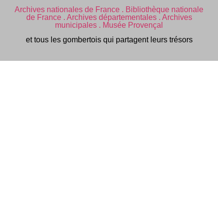
Archives nationales de France .
Bibliothèque nationale
de France .
Archives départementales .
Archives
municipales .
Musée Provençal
et tous les gombertois qui partagent leurs trésors