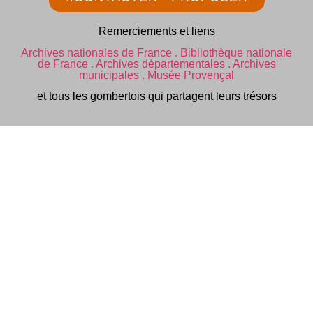
Remerciements et liens
Archives nationales de France .
Bibliothèque nationale
de France .
Archives départementales .
Archives
municipales .
Musée Provençal
et tous les gombertois qui partagent leurs trésors